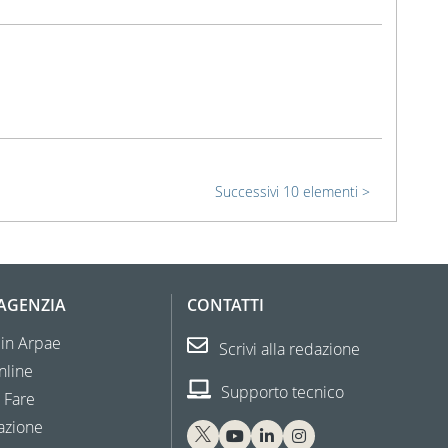
Successivi 10 elementi
'AGENZIA
CONTATTI
 in Arpae
Scrivi alla redazione
nline
Supporto tecnico
 Fare
azione