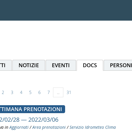
TI
NOTIZIE
EVENTI
DOCS
PERSON
2
3
4
5
6
7
...
31
TTIMANA PRENOTAZIONI
2/02/28 — 2022/03/06
va in
Aggiornati
/
Area prenotazioni
/
Servizio Idrometeo Clima