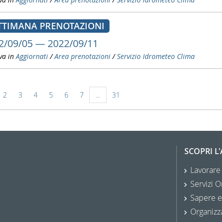
TTIMANA PRENOTAZIONI
2/09/05 — 2022/09/11
va in
Aggiornati
/
Area prenotazioni
/
Servizio Idrometeo Clima
2
3
4
5
6
7
...
31
SCOPRI L
Lavorare
Servizi O
Sapere e
Organizz