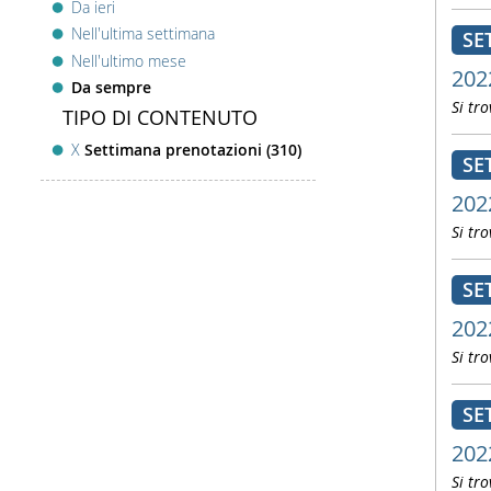
Da ieri
Nell'ultima settimana
SE
Nell'ultimo mese
202
Da sempre
Si tro
TIPO DI CONTENUTO
X
Settimana prenotazioni (310)
SE
202
Si tro
SE
202
Si tro
SE
202
Si tro