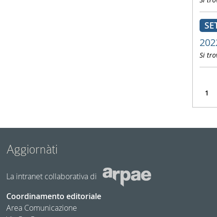
SE
202
Si tro
1
Aggiornàti
La intranet collaborativa di
Coordinamento editoriale
Area Comunicazione