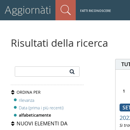
Aggiornàti
FATTI RICONOSCERE
Risultati della ricerca
TUT
1
ORDINA PER
rilevanza
SE
Data (prima i più recenti)
alfabeticamente
202
NUOVI ELEMENTI DA
Si tro