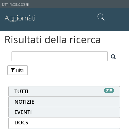
Strumenti
FATTI RICONOSCERE
utente
Aggiornàti
Cerca nel sito
Risultati della ricerca
Ricerca avanzata…
Filtri
TUTTI
310
NOTIZIE
EVENTI
DOCS