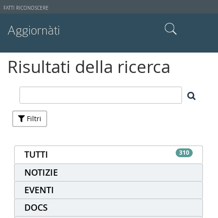
Strumenti
FATTI RICONOSCERE
utente
Aggiornàti
Cerca nel sito
Risultati della ricerca
Ricerca avanzata…
Filtri
TUTTI
310
NOTIZIE
EVENTI
DOCS