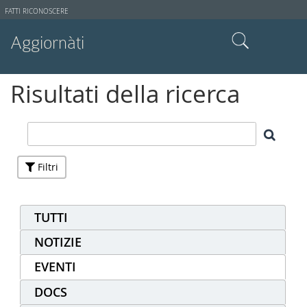
Strumenti
FATTI RICONOSCERE
utente
Aggiornàti
Cerca nel sito
Risultati della ricerca
Ricerca avanzata…
Filtri
TUTTI
NOTIZIE
EVENTI
DOCS