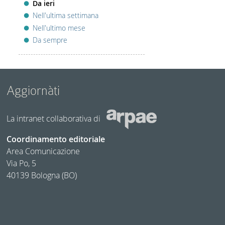
Da ieri
Nell'ultima settimana
Nell'ultimo mese
Da sempre
Aggiornàti
La intranet collaborativa di
Coordinamento editoriale
Area Comunicazione
Via Po, 5
40139 Bologna (BO)