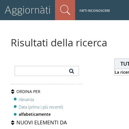
Aggiornàti
FATTI RICONOSCERE
Risultati della ricerca
TUT
La rice
ORDINA PER
rilevanza
Data (prima i più recenti)
alfabeticamente
NUOVI ELEMENTI DA