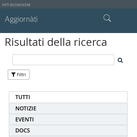
Strumenti
FATTI RICONOSCERE
utente
Aggiornàti
Cerca nel sito
Risultati della ricerca
Ricerca avanzata…
Filtri
TUTTI
NOTIZIE
EVENTI
DOCS