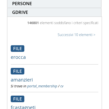
PERSONE
GDRIVE
146801
elementi soddisfano i criteri specificati
Successivi 10 elementi
FILE
erocca
FILE
amanzieri
Si trova in
portal_membership
/
cv
FILE
fcastagneti