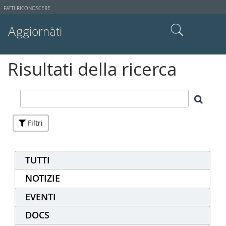
Strumenti
FATTI RICONOSCERE
utente
Aggiornàti
Cerca nel sito
Risultati della ricerca
Ricerca avanzata…
Filtri
TUTTI
NOTIZIE
EVENTI
DOCS