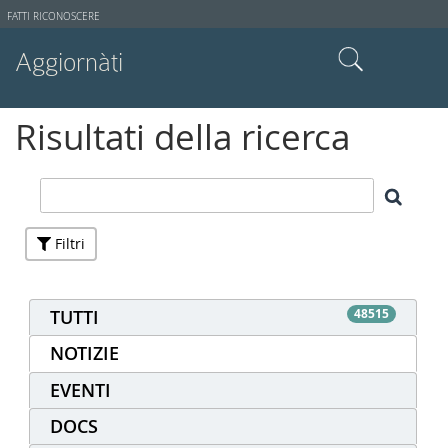
Strumenti
FATTI RICONOSCERE
utente
Aggiornàti
Cerca nel sito
Risultati della ricerca
Ricerca avanzata…
Filtri
TUTTI
48515
NOTIZIE
EVENTI
DOCS