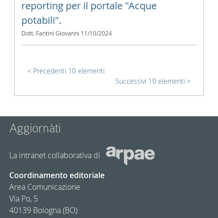
reporting per il portale "Acque
potabili".
Dott. Fantini Giovanni
11/10/2024
Precedenti 10 elementi
Successivi 10 elementi
Aggiornàti
La intranet collaborativa di
Coordinamento editoriale
Area Comunicazione
Via Po, 5
40139 Bologna (BO)