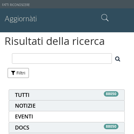
Strumenti
FATTI RICONOSCERE
utente
Aggiornàti
Cerca nel sito
Risultati della ricerca
Ricerca avanzata…
Filtri
TUTTI
88050
NOTIZIE
EVENTI
DOCS
88050