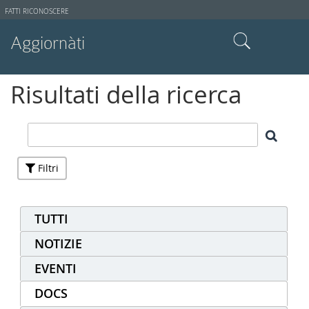
Strumenti
FATTI RICONOSCERE
utente
Aggiornàti
Cerca nel sito
Risultati della ricerca
Ricerca avanzata…
Filtri
TUTTI
NOTIZIE
EVENTI
DOCS