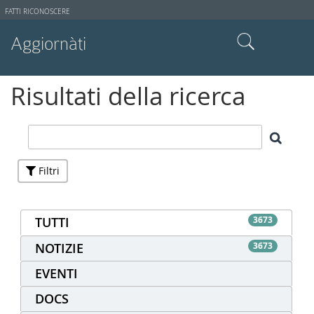
Strumenti
FATTI RICONOSCERE
utente
Aggiornàti
Cerca nel sito
Risultati della ricerca
Ricerca avanzata…
Filtri
TUTTI
3673
NOTIZIE
3673
EVENTI
DOCS