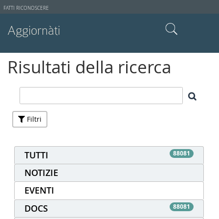
Strumenti
FATTI RICONOSCERE
utente
Aggiornàti
Cerca nel sito
Risultati della ricerca
Ricerca avanzata…
Filtri
TUTTI
88081
NOTIZIE
EVENTI
DOCS
88081