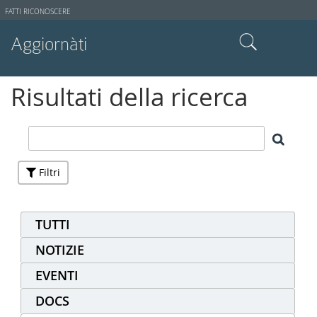
Strumenti
FATTI RICONOSCERE
utente
Aggiornàti
Cerca nel sito
Risultati della ricerca
Ricerca avanzata…
Filtri
TUTTI
NOTIZIE
EVENTI
DOCS