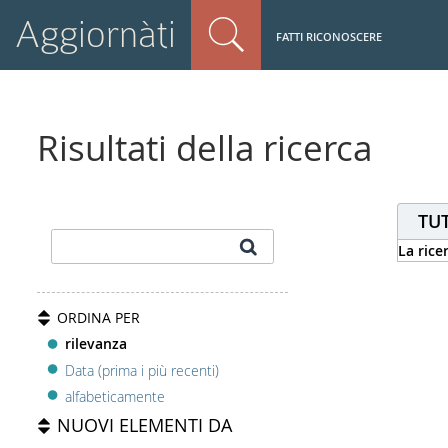
Aggiornàti
FATTI RICONOSCERE
Risultati della ricerca
TUT
La rice
ORDINA PER
rilevanza
Data (prima i più recenti)
alfabeticamente
NUOVI ELEMENTI DA