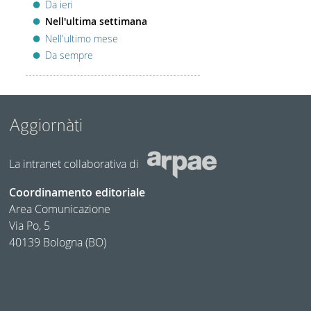
Da ieri
Nell'ultima settimana
Nell'ultimo mese
Da sempre
Aggiornàti
La intranet collaborativa di
Coordinamento editoriale
Area Comunicazione
Via Po, 5
40139 Bologna (BO)