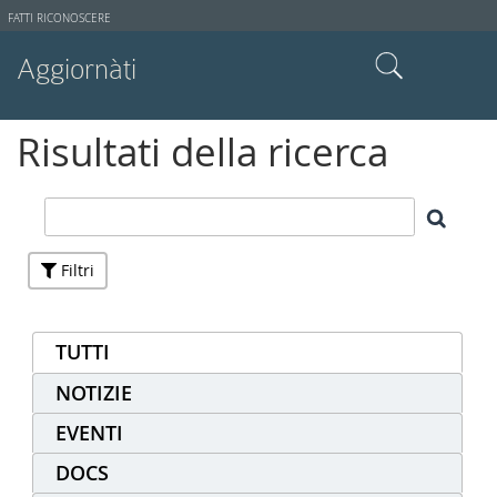
Strumenti
FATTI RICONOSCERE
utente
Aggiornàti
Cerca nel sito
Risultati della ricerca
Ricerca avanzata…
Filtri
TUTTI
NOTIZIE
EVENTI
DOCS