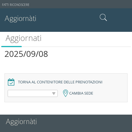
Strumenti
FATTI RICONOSCERE
utente
Aggiornàti
Cerca nel sito
Aggiornati
Ricerca avanzata…
2025/09/08
TORNA AL CONTENITORE DELLE PRENOTAZIONI
CAMBIA SEDE
Aggiornàti