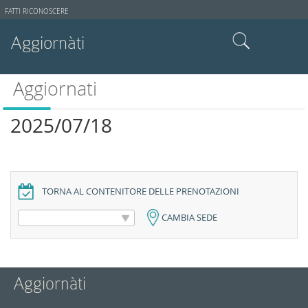
Strumenti
FATTI RICONOSCERE
utente
Aggiornàti
Cerca nel sito
Aggiornati
Ricerca avanzata…
2025/07/18
TORNA AL CONTENITORE DELLE PRENOTAZIONI
CAMBIA SEDE
Aggiornàti