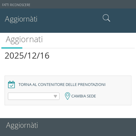
Strumenti
FATTI RICONOSCERE
utente
Aggiornàti
Cerca nel sito
Aggiornati
Ricerca avanzata…
2025/12/16
TORNA AL CONTENITORE DELLE PRENOTAZIONI
CAMBIA SEDE
Aggiornàti