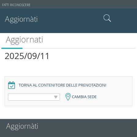
Strumenti
FATTI RICONOSCERE
utente
Aggiornàti
Cerca nel sito
Aggiornati
Ricerca avanzata…
2025/09/11
TORNA AL CONTENITORE DELLE PRENOTAZIONI
CAMBIA SEDE
Aggiornàti