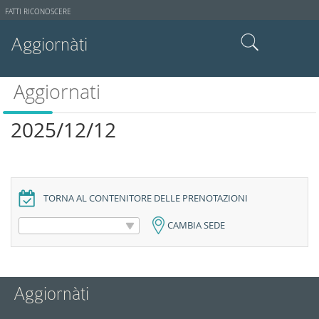
Strumenti
FATTI RICONOSCERE
utente
Aggiornàti
Cerca nel sito
Aggiornati
Ricerca avanzata…
2025/12/12
TORNA AL CONTENITORE DELLE PRENOTAZIONI
CAMBIA SEDE
Aggiornàti