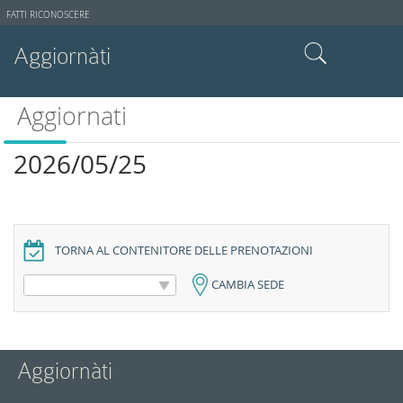
Strumenti
FATTI RICONOSCERE
utente
Aggiornàti
Cerca nel sito
Aggiornati
Ricerca avanzata…
2026/05/25
TORNA AL CONTENITORE DELLE PRENOTAZIONI
CAMBIA SEDE
Aggiornàti