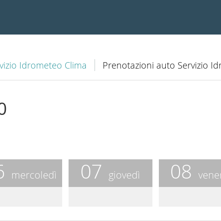
vizio Idrometeo Clima
Prenotazioni auto Servizio 
0
6
07
08
mercoledì
giovedì
vene