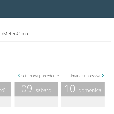
IdroMeteoClima
settimana precedente
settimana successiva
09
10
rdì
sabato
domenica