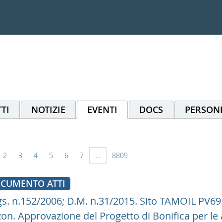
TI
NOTIZIE
EVENTI
DOCS
PERSON
2
3
4
5
6
7
...
8809
CUMENTO ATTI
gs. n.152/2006; D.M. n.31/2015. Sito TAMOIL PV695
zon. Approvazione del Progetto di Bonifica per l