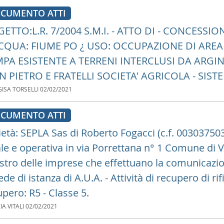
CUMENTO ATTI
ETTO:L.R. 7/2004 S.M.I. - ATTO DI - CONCESSI
CQUA: FIUME PO ¿ USO: OCCUPAZIONE DI ARE
PA ESISTENTE A TERRENI INTERCLUSI DA ARGI
N PIETRO E FRATELLI SOCIETA' AGRICOLA - SIST
ISA TORSELLI
02/02/2021
CUMENTO ATTI
ietà: SEPLA Sas di Roberto Fogacci (c.f. 0030375
ale e operativa in via Porrettana n° 1 Comune di V
stro delle imprese che effettuano la comunicazione 
ede di istanza di A.U.A. - Attività di recupero di ri
pero: R5 - Classe 5.
IA VITALI
02/02/2021