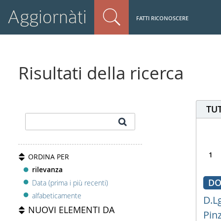
Aggiornàti
FATTI RICONOSCERE
Risultati della ricerca
TUT
1
ORDINA PER
rilevanza
DO
Data (prima i più recenti)
alfabeticamente
D.L
NUOVI ELEMENTI DA
Pin