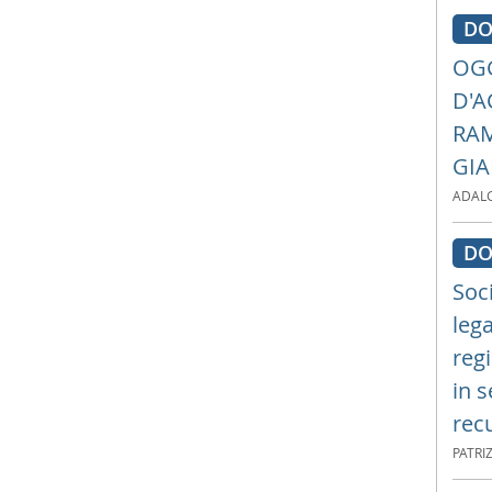
DO
OGG
D'A
RAM
GIA
ADALG
DO
Soc
leg
regi
in s
recu
PATRIZ