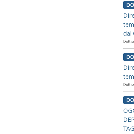
DO
Dir
tem
dal
Dott.s
DO
Dir
tem
Dott.s
DO
OGG
DEP
TAG