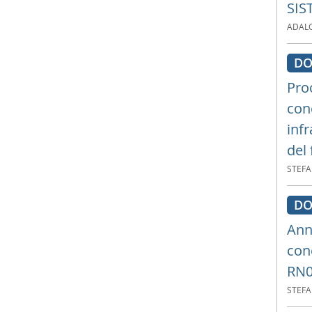
SIS
ADALG
DO
Pro
con
inf
del
STEF
DO
Ann
con
RN0
STEF