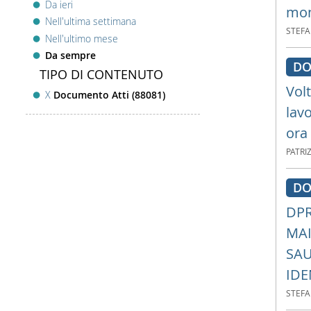
Da ieri
mon
Nell'ultima settimana
STEF
Nell'ultimo mese
Da sempre
DO
TIPO DI CONTENUTO
Vol
X
Documento Atti (88081)
lavo
ora 
PATRIZ
DO
DPR
MAI
SAU
IDE
STEF