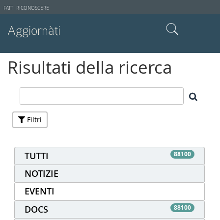
Strumenti
FATTI RICONOSCERE
utente
Aggiornàti
Cerca nel sito
Risultati della ricerca
Ricerca avanzata…
Filtri
TUTTI
88100
NOTIZIE
EVENTI
DOCS
88100