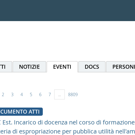
TI
NOTIZIE
EVENTI
DOCS
PERSON
2
3
4
5
6
7
...
8809
CUMENTO ATTI
Est. Incarico di docenza nel corso di formazione "
eria di espropriazione per pubblica utilità nell'a