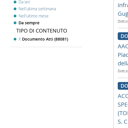
Da ieri
infr
Nell'ultima settimana
Gug
Nell'ultimo mese
Dott.s
Da sempre
TIPO DI CONTENUTO
DO
X
Documento Atti (88081)
AAC
Pia
del
Dott.s
DO
ACC
SPE
(TO
S. 