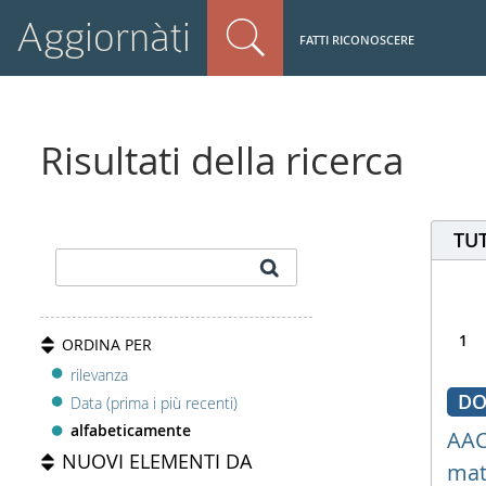
Aggiornàti
FATTI RICONOSCERE
Risultati della ricerca
TUT
1
ORDINA PER
rilevanza
DO
Data (prima i più recenti)
alfabeticamente
AAC 
NUOVI ELEMENTI DA
mat