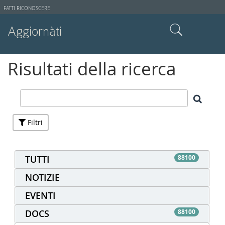
Strumenti
FATTI RICONOSCERE
utente
Aggiornàti
Cerca nel sito
Risultati della ricerca
Ricerca avanzata…
Filtri
TUTTI
88100
NOTIZIE
EVENTI
DOCS
88100