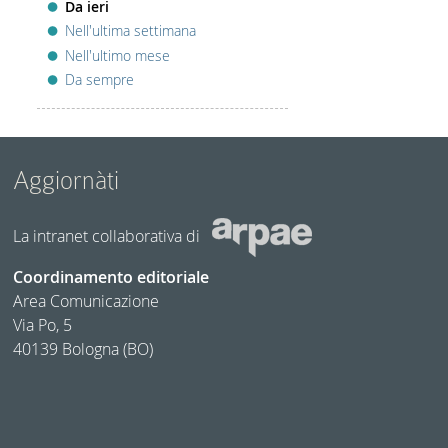
Da ieri
Nell'ultima settimana
Nell'ultimo mese
Da sempre
Aggiornàti
La intranet collaborativa di
Coordinamento editoriale
Area Comunicazione
Via Po, 5
40139 Bologna (BO)