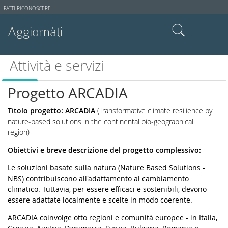
Strumenti
FATTI RICONOSCERE
utente
Aggiornàti
Cerca nel sito
Attività e servizi
Ricerca avanzata…
Progetto ARCADIA
Titolo progetto:
ARCADIA
(Transformative climate resilience by
nature-based solutions in the continental bio-geographical
region)
Obiettivi e breve descrizione del progetto complessivo:
Le soluzioni basate sulla natura (Nature Based Solutions -
NBS) contribuiscono all'adattamento al cambiamento
climatico. Tuttavia, per essere efficaci e sostenibili, devono
essere adattate localmente e scelte in modo coerente.
ARCADIA coinvolge otto regioni e comunità europee - in Italia,