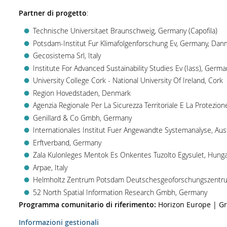
Partner di progetto
:
Technische Universitaet Braunschweig, Germany (Capofila)
Potsdam-Institut Fur Klimafolgenforschung Ev, Germany, Dan
Gecosistema Srl, Italy
Institute For Advanced Sustainability Studies Ev (Iass), Germa
University College Cork - National University Of Ireland, Cork
Region Hovedstaden, Denmark
Agenzia Regionale Per La Sicurezza Territoriale E La Protezione 
Genillard & Co Gmbh, Germany
Internationales Institut Fuer Angewandte Systemanalyse, Aust
Erftverband, Germany
Zala Kulonleges Mentok Es Onkentes Tuzolto Egysulet, Hunga
Arpae, Italy
Helmholtz Zentrum Potsdam Deutschesgeoforschungszentr
52 North Spatial Information Research Gmbh, Germany
Programma comunitario di riferimento:
Horizon Europe | G
Informazioni gestionali