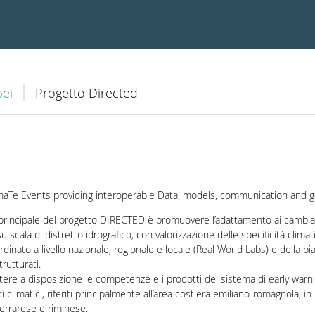
pei
Progetto Directed
imaTe Events providing interoperable Data, models, communication and 
vo principale del progetto DIRECTED è promuovere l’adattamento ai cambi
u scala di distretto idrografico, con valorizzazione delle specificità climati
dinato a livello nazionale, regionale e locale (Real World Labs) e della pi
rutturati.
ere a disposizione le competenze e i prodotti del sistema di early warni
i climatici, riferiti principalmente all’area costiera emiliano-romagnola, in
ferrarese e riminese.