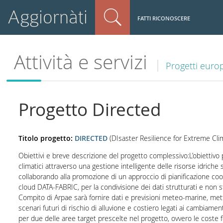
Aggiornàti
FATTI RICONOSCERE
Attività e servizi
Progetti euro
Progetto Directed
Titolo progetto:
DIRECTED
(DIsaster Resilience for Extreme Cl
Obiettivi e breve descrizione del progetto complessivo:L’obietti
climatici attraverso una gestione intelligente delle risorse idriche s
collaborando alla promozione di un approccio di pianificazione coor
cloud DATA-FABRIC, per la condivisione dei dati strutturati e non st
Compito di Arpae sarà fornire dati e previsioni meteo-marine, mett
scenari futuri di rischio di alluvione e costiero legati ai cambiament
per due delle aree target prescelte nel progetto, ovvero le coste 