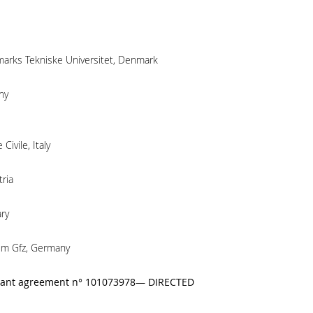
marks Tekniske Universitet, Denmark
ny
Civile, Italy
ria
ry
um Gfz, Germany
rant agreement n° 101073978— DIRECTED