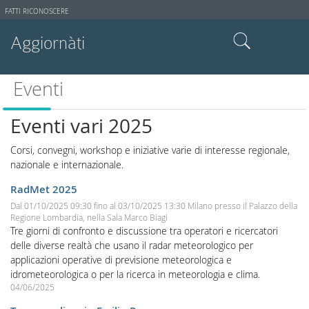
Strumenti
FATTI RICONOSCERE
utente
Aggiornàti
Cerca nel sito
Eventi
Ricerca avanzata…
Eventi vari 2025
Corsi, convegni, workshop e iniziative varie di interesse regionale,
nazionale e internazionale.
RadMet 2025
Dal
01/10/2025 09:30
fino al
03/10/2025 13:30
Milano presso il Palazzo della
Regione Lombardia, nella Sala Marco Biagi
Tre giorni di confronto e discussione tra operatori e ricercatori
delle diverse realtà che usano il radar meteorologico per
applicazioni operative di previsione meteorologica e
idrometeorologica o per la ricerca in meteorologia e clima.
04/06/2025