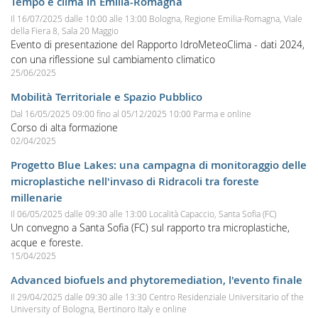
Tempo e clima in Emilia-Romagna
Il
16/07/2025
dalle
10:00
alle
13:00
Bologna, Regione Emilia-Romagna, Viale
della Fiera 8, Sala 20 Maggio
Evento di presentazione del Rapporto IdroMeteoClima - dati 2024,
con una riflessione sul cambiamento climatico
25/06/2025
Mobilità Territoriale e Spazio Pubblico
Dal
16/05/2025 09:00
fino al
05/12/2025 10:00
Parma e online
Corso di alta formazione
02/04/2025
Progetto Blue Lakes: una campagna di monitoraggio delle
microplastiche nell'invaso di Ridracoli tra foreste
millenarie
Il
06/05/2025
dalle
09:30
alle
13:00
Località Capaccio, Santa Sofia (FC)
Un convegno a Santa Sofia (FC) sul rapporto tra microplastiche,
acque e foreste.
15/04/2025
Advanced biofuels and phytoremediation, l'evento finale
Il
29/04/2025
dalle
09:30
alle
13:30
Centro Residenziale Universitario of the
University of Bologna, Bertinoro Italy e online