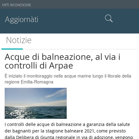
Strumenti
FATTI RICONOSCERE
utente
Aggiornàti
Cerca nel sito
Notizie
Ricerca avanzata…
Acque di balneazione, al via i
controlli di Arpae
È iniziato il monitoraggio nelle acque marine lungo il litorale della
regione Emilia-Romagna
I controlli delle acque di balneazione a garanzia della salute
dei bagnanti per la stagione balneare 2021, come previsto
dalla Delibera di Giunta regionale in via di adozione, vengono