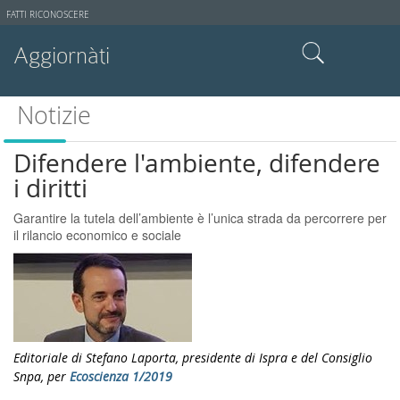
Strumenti
FATTI RICONOSCERE
utente
Aggiornàti
Cerca nel sito
Notizie
Ricerca avanzata…
Difendere l'ambiente, difendere
i diritti
Garantire la tutela dell’ambiente è l’unica strada da percorrere per
il rilancio economico e sociale
Editoriale di Stefano Laporta, presidente di Ispra e del Consiglio
Snpa, per
Ecoscienza 1/2019