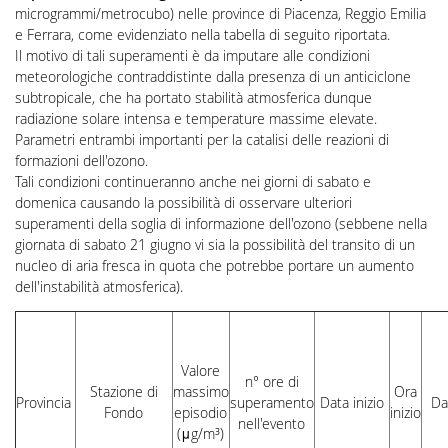
microgrammi/metrocubo) nelle province di Piacenza, Reggio Emilia
e Ferrara, come evidenziato nella tabella di seguito riportata.
Il motivo di tali superamenti è da imputare alle condizioni
meteorologiche contraddistinte dalla presenza di un anticiclone
subtropicale, che ha portato stabilità atmosferica dunque
radiazione solare intensa e temperature massime elevate.
Parametri entrambi importanti per la catalisi delle reazioni di
formazioni dell'ozono.
Tali condizioni continueranno anche nei giorni di sabato e
domenica causando la possibilità di osservare ulteriori
superamenti della soglia di informazione dell'ozono (sebbene nella
giornata di sabato 21 giugno vi sia la possibilità del transito di un
nucleo di aria fresca in quota che potrebbe portare un aumento
dell'instabilità atmosferica).
Valore
n° ore di
Stazione di
massimo
Ora
Provincia
superamento
Data inizio
Da
Fondo
episodio
inizio
nell'evento
(μg/m³)