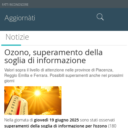
Strumenti
FATTI RICONOSCERE
utente
Aggiornàti
Cerca nel sito
Notizie
Ricerca avanzata…
Ozono, superamento della
soglia di informazione
Valori sopra il livello di attenzione nelle province di Piacenza,
Reggio Emilia e Ferrara. Possibili superamenti anche nei prossimi
giorni
Nella giornata di
giovedì 19 giugno 2025
sono stati osservati
superamenti della soglia di informazione per l’ozono
(180