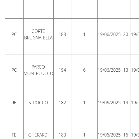
CORTE
PC
183
1
19/06/2025
20
19/
BRUGNATELLA
PARCO
PC
194
6
19/06/2025
13
19/
MONTECUCCO
RE
S. ROCCO
182
1
19/06/2025
14
19/
FE
GHERARDI
183
1
19/06/2025
16
19/