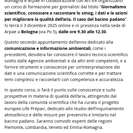
Romagna e Arpae in collaborazione con Art-ER organizzano
un corso di formazione per giornalisti dal titolo "
Giornalismo
scientifico, conoscere e raccontare lo smog, i dati e le azioni
per migliorare la qualità dell’aria. Il caso del bacino padano
".
Si terrà il 3 dicembre 2025 online e in presenza nella sede di
Arpae a
Bologna
(via Po 5),
dalle ore 9.30 alle 12.30
.
Questo secondo appuntamento dell’anno dedicato alla
comunicazione e informazione ambientali
, come i
precedenti, desidera far conoscere il lavoro tecnico-scientifico
svolto dalle Agenzie ambientali e da altri enti competenti, e a
fornire strumenti e conoscenze per un’interpretazione dei
dati e una comunicazione scientifica corrette e per trattare
temi complessi e raccontarli con competenza e accuratezza.
In questo corso, si farà il punto sulle conoscenze e sulle
prospettive in materia di qualità dell’aria, attingendo dal
lavoro della comunità scientifica che ha curato il progetto
europeo Life Prepair, dedicato allo studio dell’inquinamento
atmosferico e delle misure per prevenirlo e limitarlo nel
bacino padano. Saranno coinvolti esperti delle regioni
Piemonte, Lombardia, Veneto ed Emilia-Romagna.