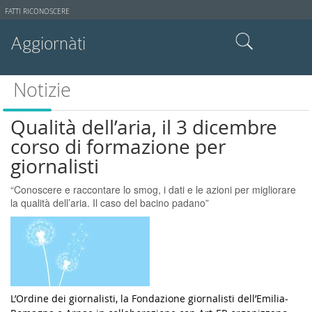
Strumenti
FATTI RICONOSCERE
utente
Aggiornàti
Cerca nel sito
Notizie
Ricerca avanzata…
Qualità dell’aria, il 3 dicembre
corso di formazione per
giornalisti
“Conoscere e raccontare lo smog, i dati e le azioni per migliorare
la qualità dell’aria. Il caso del bacino padano”
L’Ordine dei giornalisti, la Fondazione giornalisti dell’Emilia-