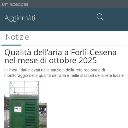
Strumenti
FATTI RICONOSCERE
utente
Aggiornàti
Cerca nel sito
Notizie
Ricerca avanzata…
Qualità dell’aria a Forlì-Cesena
nel mese di ottobre 2025
In linea i dati rilevati nelle stazioni della rete regionale di
monitoraggio della qualità dell’aria e nelle stazioni della rete locale