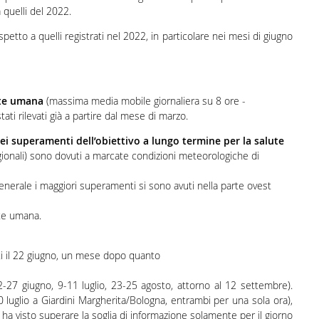
 quelli del 2022.
petto a quelli registrati nel 2022, in particolare nei mesi di giugno
ute umana
(massima media mobile giornaliera su 8 ore -
ati rilevati già a partire dal mese di marzo.
dei superamenti dell’obiettivo a lungo termine per la salute
regionali) sono dovuti a marcate condizioni meteorologiche di
nerale i maggiori superamenti si sono avuti nella parte ovest
ute umana.
ati il 22 giugno, un mese dopo quanto
2-27 giugno, 9-11 luglio, 23-25 agosto, attorno al 12 settembre).
uglio a Giardini Margherita/Bologna, entrambi per una sola ora),
a visto superare la soglia di informazione solamente per il giorno