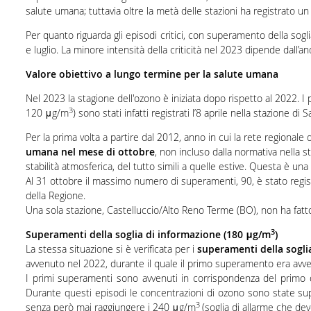
salute umana; tuttavia oltre la metà delle stazioni ha registrato 
Per quanto riguarda gli episodi critici, con superamento della sogli
e luglio. La minore intensità della criticità nel 2023 dipende dall
Valore obiettivo a lungo termine per la salute umana
Nel 2023 la stagione dell'ozono è iniziata dopo rispetto al 2022. I 
3
120 μg/m
) sono stati infatti registrati l’8 aprile nella stazione 
Per la prima volta a partire dal 2012, anno in cui la rete regionale d
umana nel mese di ottobre
, non incluso dalla normativa nella s
stabilità atmosferica, del tutto simili a quelle estive. Questa è u
Al 31 ottobre il massimo numero di superamenti, 90, è stato regis
della Regione.
Una sola stazione, Castelluccio/Alto Reno Terme (BO), non ha fatt
3
Superamenti della soglia di informazione (180 μg/m
)
La stessa situazione si è verificata per i
superamenti della sogli
avvenuto nel 2022, durante il quale il primo superamento era avve
I primi superamenti sono avvenuti in corrispondenza del primo de
Durante questi episodi le concentrazioni di ozono sono state s
3
senza però mai raggiungere i 240 μg/m
(soglia di allarme che de