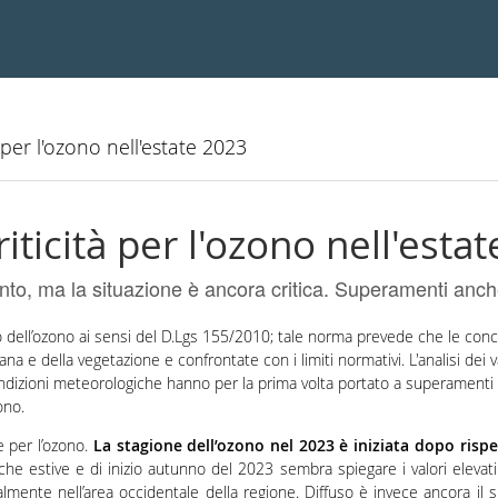
à per l'ozono nell'estate 2023
riticità per l'ozono nell'esta
ento, ma la situazione è ancora critica. Superamenti anch
io dell’ozono ai sensi del D.Lgs 155/2010; tale norma prevede che le con
ana e della vegetazione e confrontate con i limiti normativi. L'analisi dei v
dizioni meteorologiche hanno per la prima volta portato a superamenti d
zono.
e per l’ozono.
La stagione dell’ozono nel 2023 è iniziata dopo rispe
he estive e di inizio autunno del 2023 sembra spiegare i valori elevati
mente nell’area occidentale della regione. Diffuso è invece ancora il 