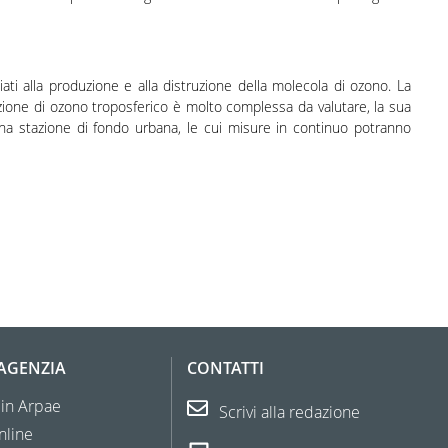
ti alla produzione e alla distruzione della molecola di ozono. La
duzione di ozono troposferico è molto complessa da valutare, la sua
na stazione di fondo urbana, le cui misure in continuo potranno
'AGENZIA
CONTATTI
 in Arpae
Scrivi alla redazione
nline