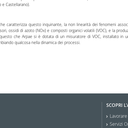
 e Castellarano).
caratterizza questo inquinante, la non linearità dei fenomeni associa
rsori, ossidi di azoto (NOx) e composti organici volatili (VOC), e la pro
uesto che Arpae si è dotata di un misuratore di VOC, installato in u
ambiando qualcosa nella dinamica dei processi.
SCOPRI L
Lavorare
Servizi O