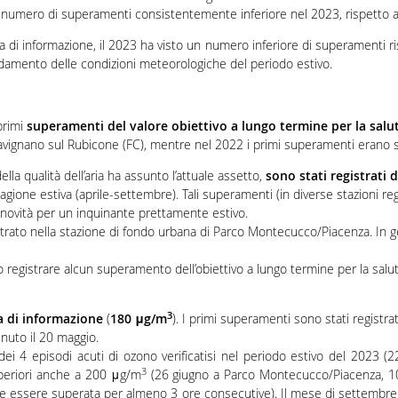
un numero di superamenti consistentemente inferiore nel 2023, rispetto a
a di informazione, il 2023 ha visto un numero inferiore di superamenti ris
’andamento delle condizioni meteorologiche del periodo estivo.
primi
superamenti del valore obiettivo a lungo termine per la sal
di Savignano sul Rubicone (FC), mentre nel 2022 i primi superamenti erano st
ella qualità dell’aria ha assunto l’attuale assetto,
sono stati registrati 
tagione estiva (aprile-settembre). Tali superamenti (in diverse stazioni 
na novità per un inquinante prettamente estivo.
trato nella stazione di fondo urbana di Parco Montecucco/Piacenza. In ge
o registrare alcun superamento dell’obiettivo a lungo termine per la sal
3
a di informazione
(
180 μg/m
). I primi superamenti sono stati registr
nuto il 20 maggio.
i 4 episodi acuti di ozono verificatisi nel periodo estivo del 2023 (2
3
uperiori anche a 200 μg/m
(26 giugno a Parco Montecucco/Piacenza, 10 l
ve essere superata per almeno 3 ore consecutive). Il mese di settembre h