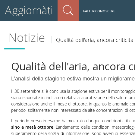
Aggiornàti
FATTI RICONOSCERE
Notizie
Qualità dell'aria, ancora criticit
Qualità dell'aria, ancora c
L'analisi della stagione estiva mostra un miglioram
Il 30 settembre si è conclusa la stagione estiva per il monitoragg
siano elaborate in indicatori relativi alla protezione della salute um
considerazione anche il mese di ottobre, in quanto le anomale con
periodo, solitamente non interessato da alte concentrazioni di o
Il periodo preso in esame ha mostrato dunque condizioni critich
sino a metà ottobre
. L’andamento delle condizioni meteorologic
superamento della soglia di informazione, sono avvenuti essenzial