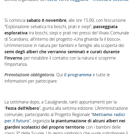
Si comincia
sabato 6 novembre
, alle ore 15.00, con l’escursione
“Esplorazione selvatica tra boschi, prati e siepi”,
passeggiata
esplorativa
tra boschi, siepi e prati nei pressi del Vivaio Comunale
di Scandiano, all’interno del progetto «Una ghianda fa il bosco».
Un’immersione in natura per bambini e famiglie alla scoperta dei
semi degli alberi che verranno seminati e curati durante
l’inverno
per ristabilire il contatto con la natura e scoprirne
l’importanza.
Prenotazione obbligatoria.
Qui
il programma
e tutte le
informazioni per partecipare.
La settimana dopo, a Casalgrande, tanti appuntamenti per la
“
Festa dell’Albero
”, giunta alla settima edizione. L’Amministrazione
comunale, partecipando al Progetto Regionale “
Mettiamo radici
per il futuro
”, organizza
la piantumazione di alcuni alberi nei
giardini scolastici del proprio territorio
con i bambini delle
classi 3° delle Scuole. Un gesto simbolico che vuole sottolineare il