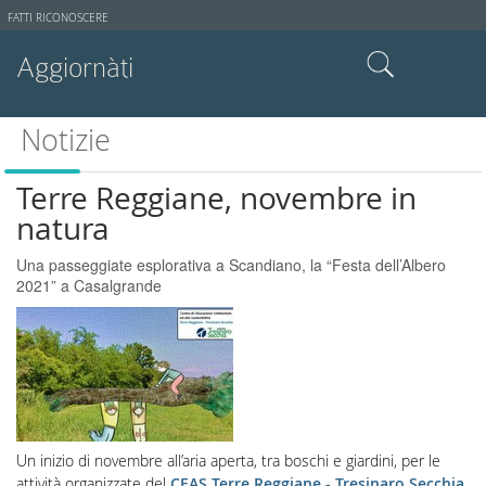
Strumenti
FATTI RICONOSCERE
utente
Aggiornàti
Cerca nel sito
Notizie
Ricerca avanzata…
Terre Reggiane, novembre in
natura
Una passeggiate esplorativa a Scandiano, la “Festa dell’Albero
2021” a Casalgrande
Un inizio di novembre all’aria aperta, tra boschi e giardini, per le
attività organizzate del
CEAS Terre Reggiane - Tresinaro Secchia
.