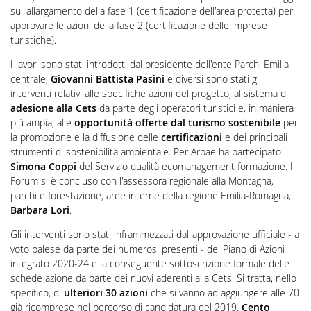
sull'allargamento della fase 1 (certificazione dell'area protetta) per
approvare le azioni della fase 2 (certificazione delle imprese
turistiche).
I lavori sono stati introdotti dal presidente dell'ente Parchi Emilia
centrale,
Giovanni Battista Pasini
e diversi sono stati gli
interventi relativi alle specifiche azioni del progetto, al sistema di
adesione alla Cets
da parte degli operatori turistici e, in maniera
più ampia, alle
opportunità offerte dal turismo sostenibile
per
la promozione e la diffusione delle
certificazioni
e dei principali
strumenti di sostenibilità ambientale. Per Arpae ha partecipato
Simona Coppi
del Servizio qualità ecomanagement formazione. Il
Forum si è concluso con l'assessora regionale alla Montagna,
parchi e forestazione, aree interne della regione Emilia-Romagna,
Barbara Lori
.
Gli interventi sono stati inframmezzati
dall'approvazione ufficiale - a
voto palese da parte dei numerosi presenti - del Piano di Azioni
integrato 2020-24
e la conseguente sottoscrizione formale delle
schede azione da parte dei nuovi aderenti alla Cets. Si tratta, nello
specifico, di
ulteriori 30 azioni
che si vanno ad aggiungere alle 70
già ricomprese nel percorso di candidatura del 2019.
Cento