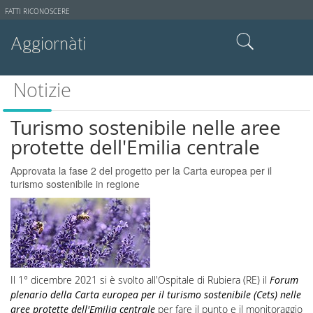
Strumenti
FATTI RICONOSCERE
utente
Aggiornàti
Cerca nel sito
Notizie
Ricerca avanzata…
Turismo sostenibile nelle aree
protette dell'Emilia centrale
Approvata la fase 2 del progetto per la Carta europea per il
turismo sostenibile in regione
Il 1° dicembre 2021 si è svolto all'Ospitale di Rubiera (RE) il
Forum
plenario della Carta europea per il turismo sostenibile
(Cets)
nelle
aree protette dell'Emilia centrale
per fare il punto e il monitoraggio