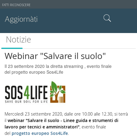
Strumenti
FATTI RICONOSCERE
utente
Aggiornàti
Cerca nel sito
Notizie
Ricerca avanzata…
Webinar "Salvare il suolo"
Il 23 settembre 2020 la diretta streaming , evento finale
del progetto europeo Sos4Life
Mercoledì 23 settembre 2020, dalle ore 10.00 alle 12.30, si terrà
il
webinar "Salvare il suolo - Linee guida e strumenti di
lavoro per tecnici e amministratori"
, evento finale
del
progetto europeo Sos4Life
.