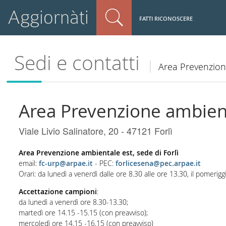
Aggiornàti
FATTI RICONOSCERE
Sedi e contatti
Area Prevenzione
Area Prevenzione ambienta
Viale Livio Salinatore, 20 - 47121 Forlì
Area Prevenzione ambientale est, sede di Forlì
email:
fc-urp@arpae.it
- PEC:
forlicesena@pec.arpae.it
Orari: da lunedì a venerdì dalle ore 8.30 alle ore 13.30, il pomeri
Accettazione campioni
:
da lunedì a venerdì ore 8.30-13.30;
martedì ore 14.15 -15.15 (con preavviso);
mercoledì ore 14.15 -16.15 (con preavviso)