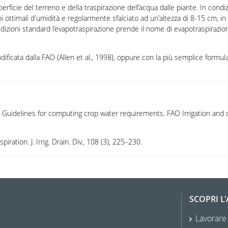
erficie del terreno e della traspirazione dell’acqua dalle piante. In condiz
ottimali d'umidità e regolarmente sfalciato ad un'altezza di 8-15 cm, in 
dizioni standard l’evapotraspirazione prende il nome di evapotraspirazi
ficata dalla FAO (Allen et al., 1998), oppure con la più semplice formul
n - Guidelines for computing crop water requirements. FAO Irrigation and
ation. J. Irrig. Drain. Div., 108 (3), 225–230.
SCOPRI L
Lavorare