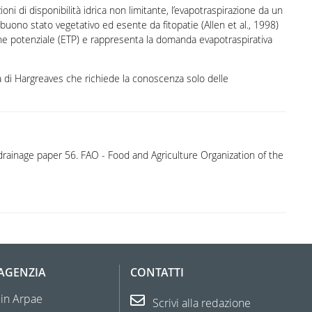
ioni di disponibilità idrica non limitante, l’evapotraspirazione da un
buono stato vegetativo ed esente da fitopatie (Allen et al., 1998)
one potenziale (ETP) e rappresenta la domanda evapotraspirativa
a di Hargreaves che richiede la conoscenza solo delle
 drainage paper 56. FAO - Food and Agriculture Organization of the
'AGENZIA
CONTATTI
 in Arpae
Scrivi alla redazione