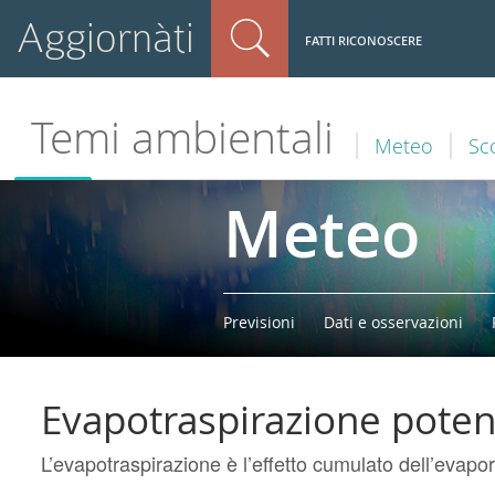
Aggiornàti
FATTI RICONOSCERE
Temi ambientali
Meteo
Sc
Meteo
Previsioni
Dati e osservazioni
Evapotraspirazione poten
L’evapotraspirazione è l’effetto cumulato dell’evapor