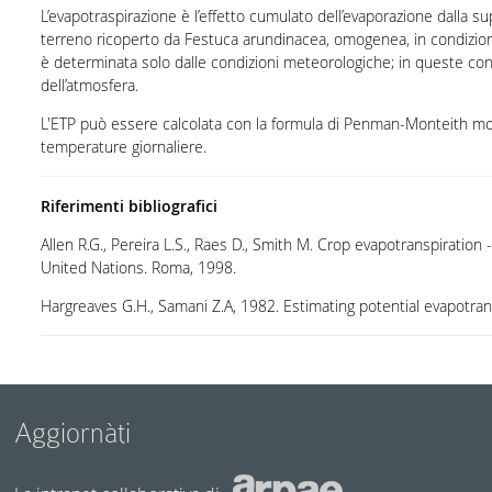
L’evapotraspirazione è l’effetto cumulato dell’evaporazione dalla sup
terreno ricoperto da Festuca arundinacea, omogenea, in condizioni 
è determinata solo dalle condizioni meteorologiche; in queste con
dell’atmosfera.
L'ETP può essere calcolata con la formula di Penman-Monteith modi
temperature giornaliere.
Riferimenti bibliografici
Allen R.G., Pereira L.S., Raes D., Smith M. Crop evapotranspiratio
United Nations. Roma, 1998.
Hargreaves G.H., Samani Z.A, 1982. Estimating potential evapotranspir
Aggiornàti