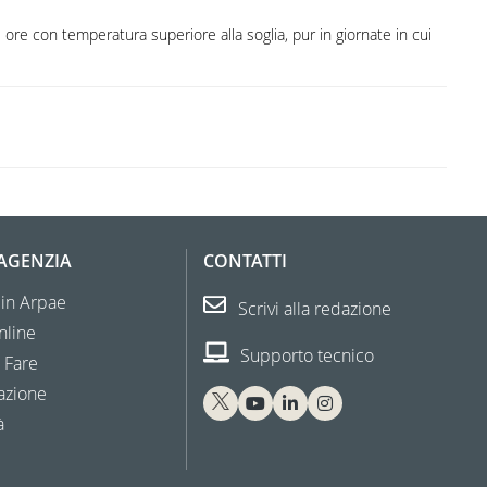
ore con temperatura superiore alla soglia, pur in giornate in cui
'AGENZIA
CONTATTI
 in Arpae
Scrivi alla redazione
nline
Supporto tecnico
 Fare
azione
à