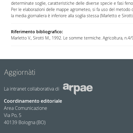
determinate soglie, caratteristiche delle diverse specie e fasi feno
Per le elaborazioni delle mappe agrometeo, si fa uso del metodo de
la media giornaliera è inferiore alla soglia stessa (Marletto e Sirotti
Riferimento bibliografico:
Marletto V., Sirotti M., 1992. Le somme termiche. Agricoltura, n.4/
Aggiornàti
La intranet collaborativa di
Coordinamento editoriale
Area Comunicazione
Via Po, 5
40139 Bologna (BO)