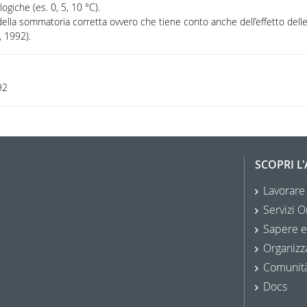
logiche (es. 0, 5, 10 °C).
lla sommatoria corretta ovvero che tiene conto anche dell’effetto delle 
, 1992).
92
SCOPRI L
Lavorare
Servizi O
Sapere e
Organizz
Comunit
Docs