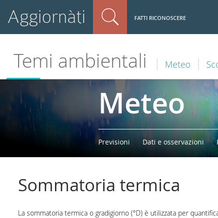
Aggiornàti
FATTI RICONOSCERE
Temi ambientali
Meteo
Sc
Meteo
Previsioni
Dati e osservazioni
Sommatoria termica
La sommatoria termica o gradigiorno (°D) è utilizzata per quantifi