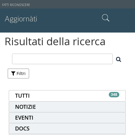
Strumenti
FATTI RICONOSCERE
utente
Aggiornàti
Cerca nel sito
Risultati della ricerca
Ricerca avanzata…
Filtri
TUTTI
348
NOTIZIE
EVENTI
DOCS