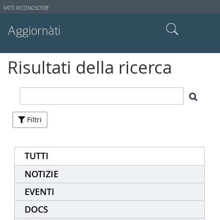
Strumenti
FATTI RICONOSCERE
utente
Aggiornàti
Cerca nel sito
Risultati della ricerca
Ricerca avanzata…
Filtri
TUTTI
NOTIZIE
EVENTI
DOCS