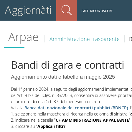
Aggiornàti
FATTI RICONOSCERE
Arpae
Amministrazione trasparente
B
Bandi di gara e contratti
Aggiornamento dati e tabelle a maggio 2025
Dal 1° gennaio 2024, a seguito degli aggiornamenti implementati da
dell’art. 9 bis del D.lgs. n. 33/2013, consentirà di assolvere priorita
e forniture di cui all’art. 37 del medesimo decreto.
Vai alla
Banca dati nazionale dei contratti pubblici (BDNCP)
. 
1. selezionare nella maschera di ricerca nella colonna di sinistra l'
2. indicare nella casella "
CF AMMINISTRAZIONE APPALTANTE
"
3. cliccare su "
Applica i filtri
"