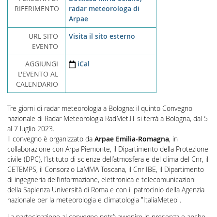
RIFERIMENTO
radar meteorologa di
Arpae
URL SITO
Visita il sito esterno
EVENTO
AGGIUNGI
iCal
L'EVENTO AL
CALENDARIO
Tre giorni di radar meteorologia a Bologna: il
quinto Convegno
nazionale di Radar Meteorologia
RadMet.IT
si terrà
a
Bologna
, dal
5
al 7 luglio 2023
.
Il convegno è organizzato da
Arpae Emilia-Romagna
, in
collaborazione con Arpa Piemonte, il Dipartimento della Protezione
civile (DPC), l’Istituto di scienze dell’atmosfera e del clima del Cnr, il
CETEMPS, il Consorzio LaMMA Toscana, il Cnr IBE, il Dipartimento
di ingegneria dell’informazione, elettronica e telecomunicazioni
della Sapienza Università di Roma e con il patrocinio della Agenzia
nazionale per la meteorologia e climatologia "ItaliaMeteo".
La partecipazione al convegno potrà avvenire in presenza e anche