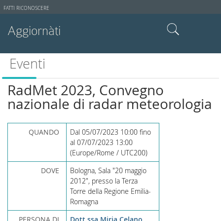
Strumenti
FATTI RICONOSCERE
utente
Aggiornàti
Cerca nel sito
Eventi
Ricerca avanzata…
RadMet 2023, Convegno
nazionale di radar meteorologia
QUANDO
Dal
05/07/2023 10:00
fino
al
07/07/2023 13:00
(Europe/Rome / UTC200)
DOVE
Bologna, Sala "20 maggio
2012", presso la Terza
Torre della Regione Emilia-
Romagna
PERSONA DI
Dott.ssa Miria Celano,