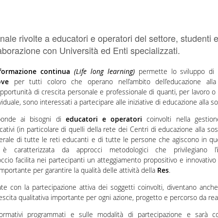
e rivolte a educatori e operatori del settore, studenti e 
laborazione con Università ed Enti specializzati.
formazione continua
(Life long learning)
permette lo sviluppo d
ove
per tutti coloro che operano nell’ambito dell’educazione alla s
pportunità di crescita personale e professionale di quanti, per lavoro o
viduale, sono interessati a partecipare alle iniziative di educazione alla sos
ponde ai bisogni di
educatori e operatori
coinvolti nella gestion
ativi (in particolare di quelli della rete dei Centri di educazione alla sost
erale di tutte le reti educanti e di tutte le persone che agiscono in qu
è caratterizzata da approcci metodologici che privilegiano l’
cio facilita nei partecipanti un atteggiamento propositivo e innovativo
portante per garantire la qualità delle attività della
Res
.
zate con la partecipazione attiva dei soggetti coinvolti, diventano an
cita qualitativa importante per ogni azione, progetto e percorso da rea
formativi programmati e sulle modalità di partecipazione e sarà 