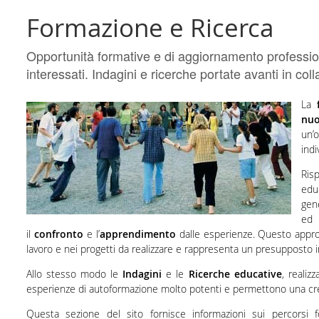
Formazione e Ricerca
Opportunità formative e di aggiornamento professional
interessati. Indagini e ricerche portate avanti in col
La
nu
un’o
indi
Ris
educ
gen
ed 
il
confronto
e l’
apprendimento
dalle esperienze. Questo approc
lavoro e nei progetti da realizzare e rappresenta un presupposto im
Allo stesso modo le
Indagini
e le
Ricerche educative
, realiz
esperienze di autoformazione molto potenti e permettono una cres
Questa sezione del sito fornisce informazioni sui percorsi 