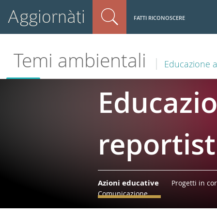
Aggiornàti
FATTI RICONOSCERE
Temi ambientali
Educazione al
Educazion
reportis
Azioni educative
Progetti in co
Comunicazione