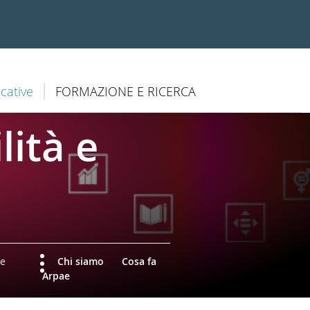
cative
FORMAZIONE E RICERCA
lità e
e
Chi siamo
Cosa fa
Arpae