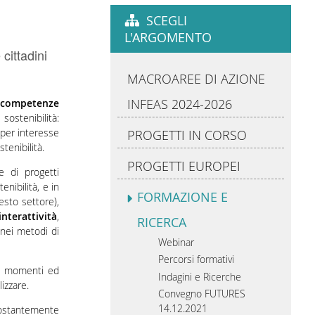
SCEGLI
L'ARGOMENTO
cittadini
MACROAREE DI AZIONE
INFEAS 2024-2026
i
competenze
ostenibilità:
 per interesse
PROGETTI IN CORSO
tenibilità.
PROGETTI EUROPEI
e di progetti
enibilità, e in
FORMAZIONE E
esto settore),
interattività
,
RICERCA
 nei metodi di
Webinar
Percorsi formativi
che momenti ed
Indagini e Ricerche
lizzare.
Convegno FUTURES
14.12.2021
costantemente