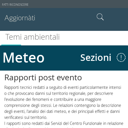
Strumenti
FATTI RICONOSCERE
utente
Aggiornàti
Cerca nel sito
Temi ambientali
Ricerca avanzata…
Meteo
Sezioni
Rapporti post evento
Rapporti tecnici redatti a seguito di eventi particolarmente intensi
o che provocano danni sul territorio regionale, per descrivere
l'evoluzione dei fenomeni e contribuire a una maggiore
comprensione degli stessi. Le relazioni contengono la descrizione
degli eventi, l'analisi dei dati meteo, e dei principali effetti e danni
verificatesi sul territorio.
I rapporti sono redatti dai Servizi del Centro Funzionale in relazione