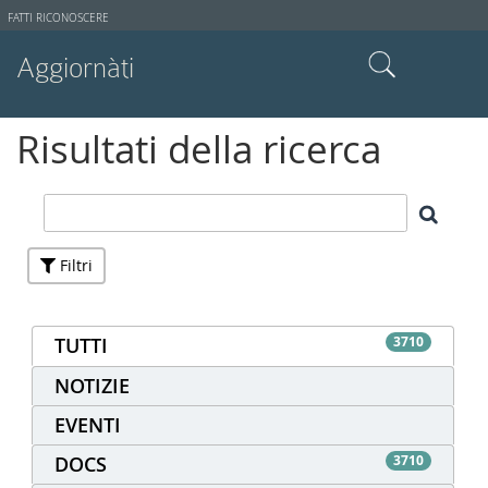
Strumenti
FATTI RICONOSCERE
utente
Aggiornàti
Cerca nel sito
Risultati della ricerca
Ricerca avanzata…
Filtri
TUTTI
3710
NOTIZIE
EVENTI
DOCS
3710