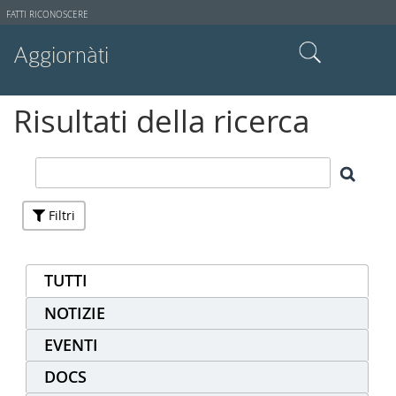
Strumenti
FATTI RICONOSCERE
utente
Aggiornàti
Cerca nel sito
Risultati della ricerca
Ricerca avanzata…
Filtri
TUTTI
NOTIZIE
EVENTI
DOCS